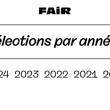
lections par ann
24
2023
2022
2021
2