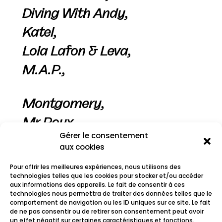
Diving With Andy,
Katel,
Lola Lafon & Leva,
M.A.P.,
Montgomery,
Mr Roux,
Gérer le consentement
Nadj,
aux cookies
Renan Luce,
Pour offrir les meilleures expériences, nous utilisons des
Stuck In The Sound,
technologies telles que les cookies pour stocker et/ou accéder
aux informations des appareils. Le fait de consentir à ces
technologies nous permettra de traiter des données telles que le
Wax Tailor,
comportement de navigation ou les ID uniques sur ce site. Le fait
de ne pas consentir ou de retirer son consentement peut avoir
Zong
un effet négatif sur certaines caractéristiques et fonctions.