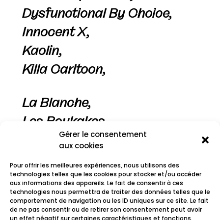
Dysfunctional By Choice,
Innocent X,
Kaolin,
Killa Carltoon,
La Blanche,
Les Boukakes,
Gérer le consentement
Sébastien Martel,
aux cookies
Sexypop,
Pour offrir les meilleures expériences, nous utilisons des
The Electric Fresco,
technologies telles que les cookies pour stocker et/ou accéder
aux informations des appareils. Le fait de consentir à ces
technologies nous permettra de traiter des données telles que le
Watcha Clan,
comportement de navigation ou les ID uniques sur ce site. Le fait
de ne pas consentir ou de retirer son consentement peut avoir
WorMachine
un effet négatif sur certaines caractéristiques et fonctions.