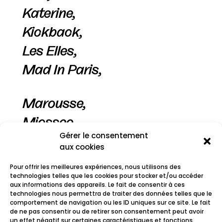
Katerine,
Kickback,
Les Elles,
Mad In Paris,
Marousse,
Miossec,
Gérer le consentement
Oneyed Jack,
aux cookies
Portobello Bones,
Pour offrir les meilleures expériences, nous utilisons des
Shaî No Shaî,
technologies telles que les cookies pour stocker et/ou accéder
aux informations des appareils. Le fait de consentir à ces
technologies nous permettra de traiter des données telles que le
Spicy Box,
comportement de navigation ou les ID uniques sur ce site. Le fait
de ne pas consentir ou de retirer son consentement peut avoir
Thuillier Brass Trio
un effet négatif sur certaines caractéristiques et fonctions.