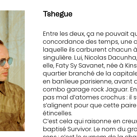
Tshegue
Entre les deux, ça ne pouvait q
concordance des temps, une aff
laquelle ils carburent chacun 
singulière. Lui, Nicolas Dacunha
elle, Faty Sy Savanet, née à Ki
quartier branché de la capitale
en banlieue parisienne, avant d
combo garage rock Jaguar. Entr
pas mal d’atomes crochus : il su
s’alignent pour que cette pai
étincelles.
C’est cela qui raisonne en creux
baptisé Survivor. Le nom du gr
sens : c’est le surnom de la ch