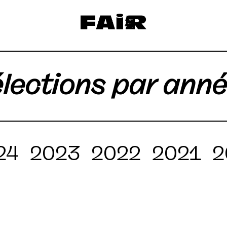
lections par ann
24
2023
2022
2021
2