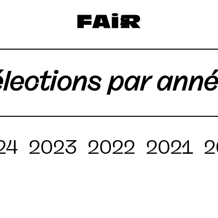
lections par ann
24
2023
2022
2021
2