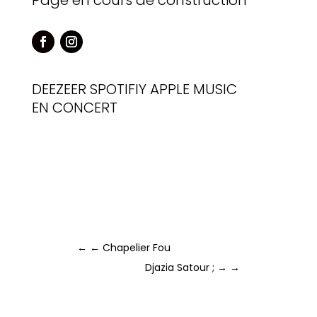
Page en cours de construction
DEEZEER
SPOTIFIY
APPLE MUSIC
EN CONCERT
←
← Chapelier Fou
Djazia Satour ; →
→