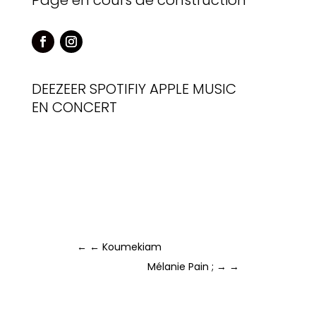
Page en cours de construction
DEEZEER
SPOTIFIY
APPLE MUSIC
EN CONCERT
←
← Koumekiam
Mélanie Pain ; →
→