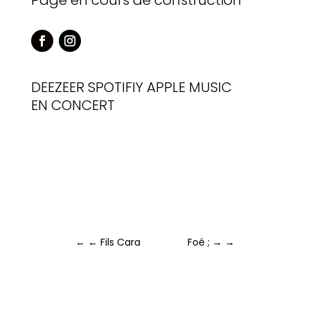
Page en cours de construction
DEEZEER
SPOTIFIY
APPLE MUSIC
EN CONCERT
←
← Fils Cara
Foé ; →
→