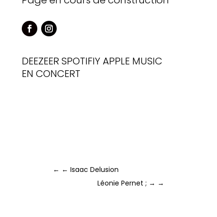
Page en cours de construction
DEEZEER
SPOTIFIY
APPLE MUSIC
EN CONCERT
←
← Isaac Delusion
Léonie Pernet ; →
→