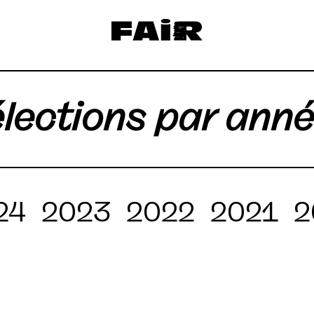
lections par ann
24
2023
2022
2021
2