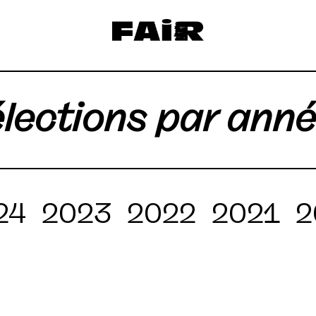
lections par ann
24
2023
2022
2021
2