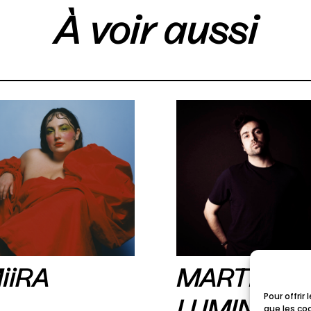
À voir aussi
iiRA
MARTIN
Pour offrir
LUMINET
que les co