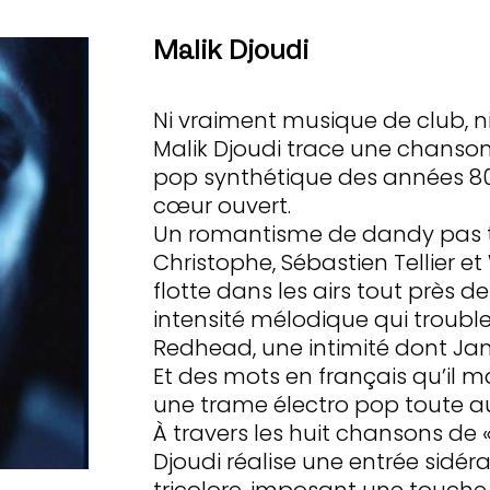
Malik Djoudi
Ni vraiment musique de club, n
Malik Djoudi trace une chanson 
pop synthétique des années 80 
cœur ouvert.
Un romantisme de dandy pas tr
Christophe, Sébastien Tellier et 
flotte dans les airs tout près
intensité mélodique qui troubl
Redhead, une intimité dont Jam
Et des mots en français qu’il 
une trame électro pop toute au
À travers les huit chansons de 
Djoudi réalise une entrée sidér
tricolore, imposant une touche