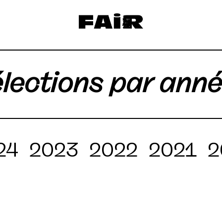
lections par ann
24
2023
2022
2021
2