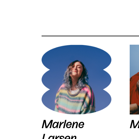
Marlene
M
Larsen