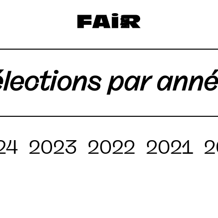
lections par ann
24
2023
2022
2021
2