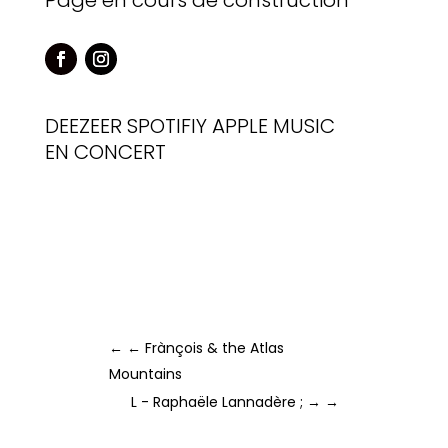
Page en cours de construction
DEEZEER
SPOTIFIY
APPLE MUSIC
EN CONCERT
←
← Frànçois & the Atlas
Mountains
L - Raphaële Lannadère ; →
→