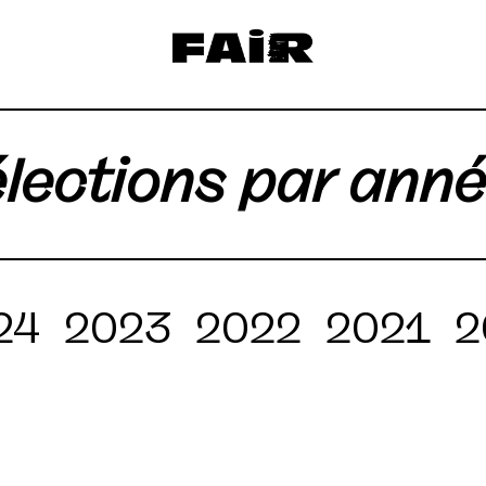
lections par ann
24
2023
2022
2021
2