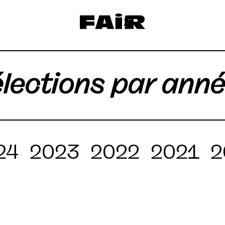
lections par ann
24
2023
2022
2021
2