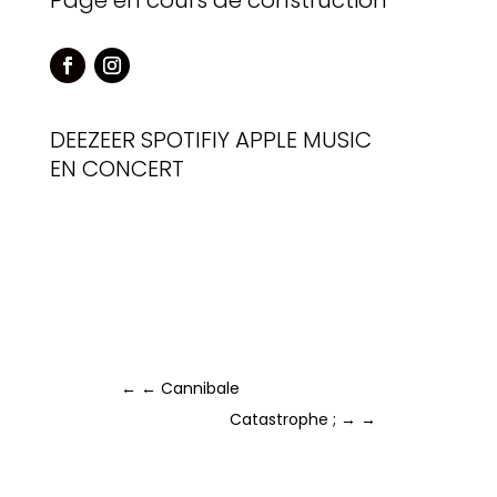
Page en cours de construction
DEEZEER
SPOTIFIY
APPLE MUSIC
EN CONCERT
←
← Cannibale
Catastrophe ; →
→