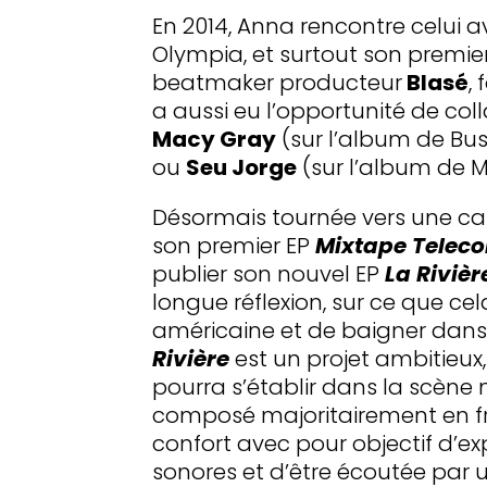
En 2014, Anna rencontre celui a
Olympia, et surtout son premie
beatmaker producteur
Blasé
,
a aussi eu l’opportunité de c
Macy Gray
(sur l’album de Bus
ou
Seu Jorge
(sur l’album de Ma
Désormais tournée vers une car
son premier EP
Mixtape Telec
publier son nouvel EP
La Rivièr
longue réflexion, sur ce que ce
américaine et de baigner dans 
Rivière
est un projet ambitieux
pourra s’établir dans la scène 
composé majoritairement en fra
confort avec pour objectif d’e
sonores et d’être écoutée par u