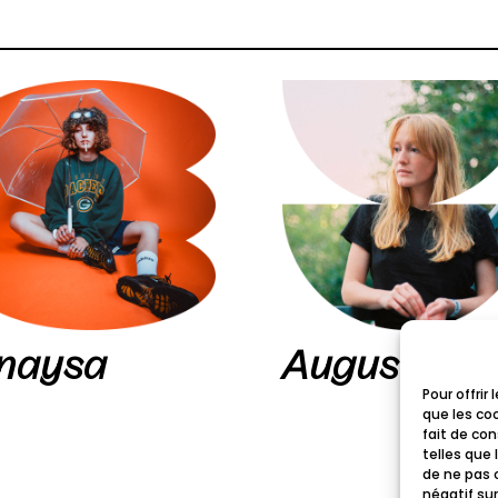
naysa
Augusta
Pour offrir
que les co
fait de co
telles que 
de ne pas 
négatif sur