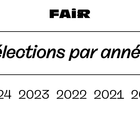
lections par ann
24
2023
2022
2021
2