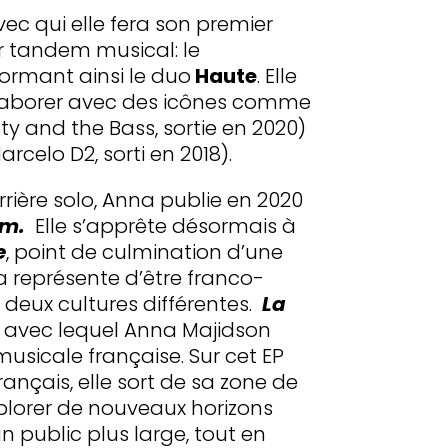
vec qui elle fera son premier
r tandem musical: le
 formant ainsi le duo
Haute
. Elle
ollaborer avec des icônes comme
ty and the Bass, sortie en 2020)
rcelo D2, sorti en 2018).
rière solo, Anna publie en 2020
om.
Elle s’apprête désormais à
e
, point de culmination d’une
la représente d’être franco-
deux cultures différentes.
La
, avec lequel Anna Majidson
musicale française. Sur cet EP
nçais, elle sort de sa zone de
xplorer de nouveaux horizons
n public plus large, tout en