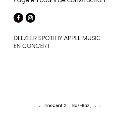
Page en cours de construction
DEEZEER
SPOTIFIY
APPLE MUSIC
EN CONCERT
←
← Innocent X
Baz-Baz ; →
→