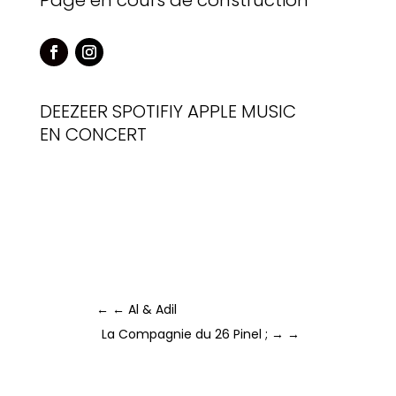
Page en cours de construction
DEEZEER
SPOTIFIY
APPLE MUSIC
EN CONCERT
←
← Al & Adil
La Compagnie du 26 Pinel ; →
→