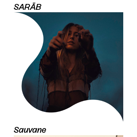
SARĀB
Sauvane