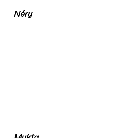
Néry
Mukta