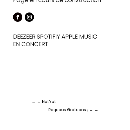
Page en cours de construction
DEEZEER
SPOTIFIY
APPLE MUSIC
EN CONCERT
←
← NatYot
Rageous Gratoons ; →
→