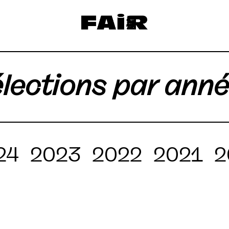
lections par ann
24
2023
2022
2021
2