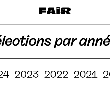
lections par ann
24
2023
2022
2021
2