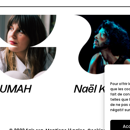
Pour offrir
UMAH
Naël Kaced
que les co
fait de co
telles que 
de ne pas 
négatif sur
Ac