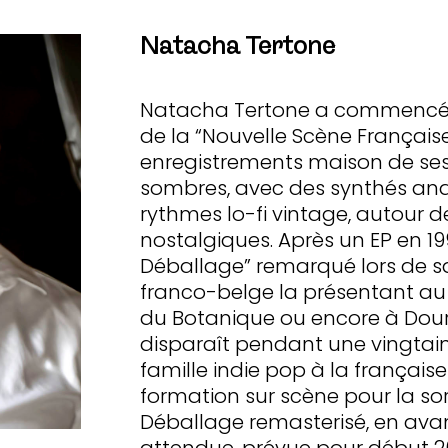
Natacha Tertone
Natacha Tertone a commencé à 
de la “Nouvelle Scène Française
enregistrements maison de ses
sombres, avec des synthés ana
rythmes lo-fi vintage, autour d
nostalgiques. Après un EP en 19
Déballage” remarqué lors de sa
franco-belge la présentant au 
du Botanique ou encore à Dour o
disparaît pendant une vingtaine
famille indie pop à la français
formation sur scène pour la sor
Déballage remasterisé, en ava
attendue, prévue pour début 2