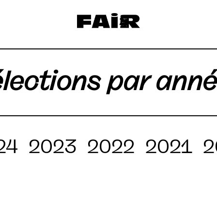
lections par ann
24
2023
2022
2021
2