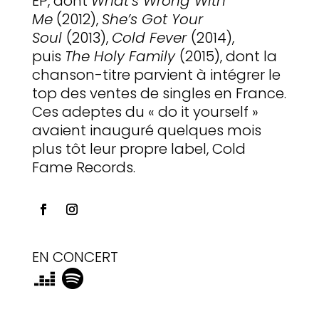
EP, dont
What’s Wrong With
Me
(2012),
She’s Got Your
Soul
(2013),
Cold Fever
(2014),
puis
The Holy Family
(2015), dont la
chanson-titre parvient à intégrer le
top des ventes de singles en France.
Ces adeptes du « do it yourself »
avaient inauguré quelques mois
plus tôt leur propre label, Cold
Fame Records.
EN CONCERT