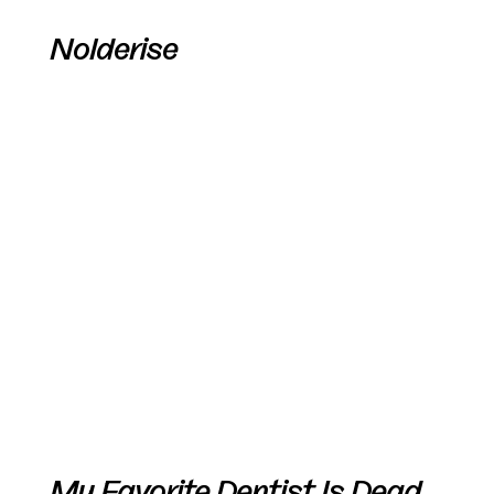
Nolderise
My Favorite Dentist Is Dead