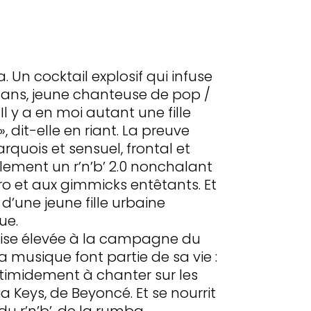
a. Un cocktail explosif qui infuse
1 ans, jeune chanteuse de pop /
Il y a en moi autant une fille
, dit-elle en riant. La preuve
arquois et sensuel, frontal et
alement un r’n’b’ 2.0 nonchalant
ro et aux gimmicks entêtants. Et
 d’une jeune fille urbaine
ue.
ise élevée à la campagne du
a musique font partie de sa vie :
 timidement à chanter sur les
ia Keys, de Beyoncé. Et se nourrit
du r’n’b’, de la rumba