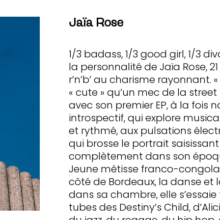
Jaïa Rose
1/3 badass, 1/3 good girl, 1/3 div
la personnalité de Jaïa Rose, 2
r’n’b’ au charisme rayonnant. « 
« cute » qu’un mec de la street »
avec son premier EP, à la fois n
introspectif, qui explore music
et rythmé, aux pulsations élect
qui brosse le portrait saisissant
complètement dans son époq
Jeune métisse franco-congola
côté de Bordeaux, la danse et l
dans sa chambre, elle s’essaie
tubes des Destiny’s Child, d’Alic
du jazz, du reggae, du hip hop, 