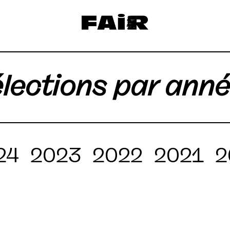
lections par ann
24
2023
2022
2021
2