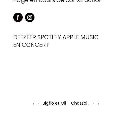
Page en cours de construction
DEEZEER
SPOTIFIY
APPLE MUSIC
EN CONCERT
←
← Bigflo et Oli
Chassol ; →
→