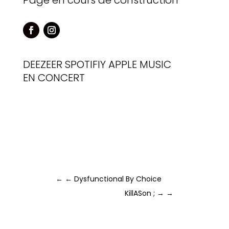
Page en cours de construction
DEEZEER
SPOTIFIY
APPLE MUSIC
EN CONCERT
←
← Dysfunctional By Choice
KillASon ; →
→