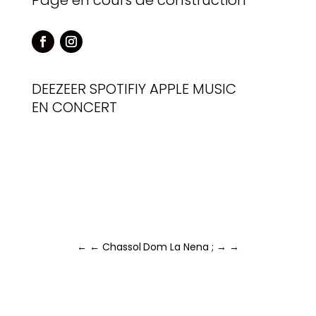
Page en cours de construction
DEEZEER
SPOTIFIY
APPLE MUSIC
EN CONCERT
←
← Chassol
Dom La Nena ; →
→