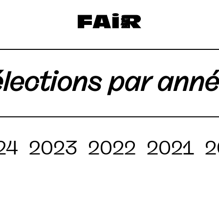
lections par ann
24
2023
2022
2021
2