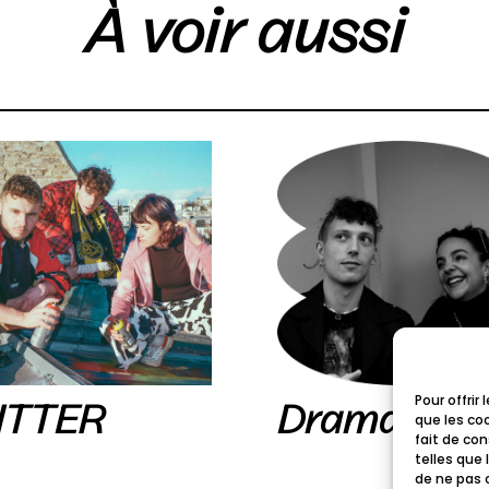
À voir aussi
Pour offrir
ITTER
Drama Doll
que les co
fait de co
telles que 
de ne pas 