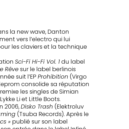
dans la new wave, Danton
ent vers l’electro qui lui
ur les claviers et la technique
lation
Sci-Fi Hi-Fi Vol. 1
du label
de Rêve
sur le label berlinois
née suit l’EP
Prohibition
(Virgo
 Eeprom consolide sa réputation
 remixe les singles de Simian
ykke Li et Little Boots.
n 2006,
Disko Trash
(Elektroluv
aming
(Tsuba Records). Après le
ics »
publié sur son label
son entrée dans le label Infiné