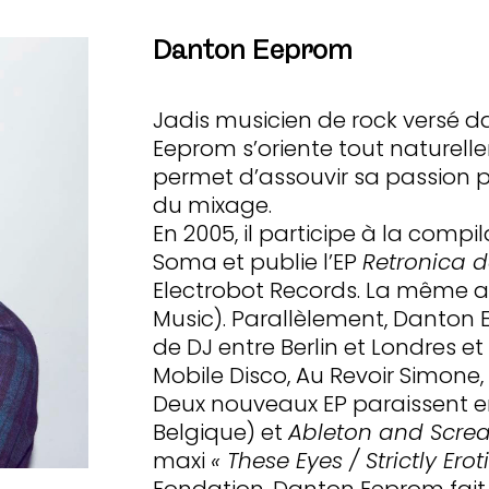
Danton Eeprom
Jadis musicien de rock versé 
Eeprom s’oriente tout naturellem
permet d’assouvir sa passion po
du mixage.
En 2005, il participe à la compi
Soma et publie l’EP
Retronica 
Electrobot Records. La même an
Music). Parallèlement, Danton
de DJ entre Berlin et Londres et
Mobile Disco, Au Revoir Simone, L
Deux nouveaux EP paraissent e
Belgique) et
Ableton and Scre
maxi
« These Eyes / Strictly Erot
Fondation, Danton Eeprom fait 