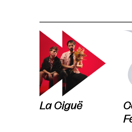
La Ciguë
C
F