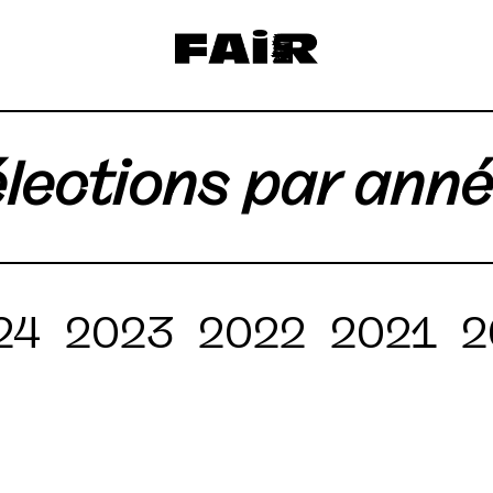
lections par ann
24
2023
2022
2021
2