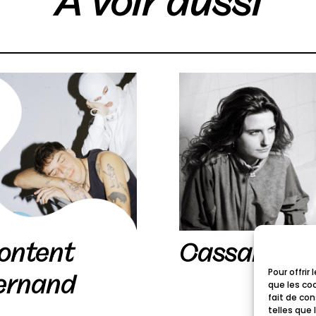
À voir aussi
ontent
Cassandre
Pour offrir
ernand
que les co
fait de co
telles que 