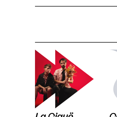
La Ciguë
C