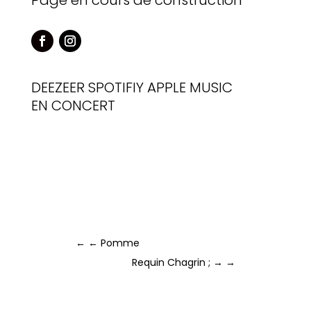
Page en cours de construction
DEEZEER
SPOTIFIY
APPLE MUSIC
EN CONCERT
←
← Pomme
Requin Chagrin ; →
→