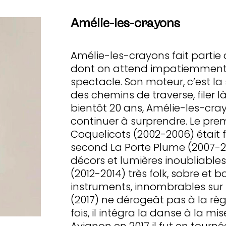
Amélie-les-crayons
Amélie-les-crayons fait partie 
dont on attend impatiemment 
spectacle. Son moteur, c’est la s
des chemins de traverse, filer l
bientôt 20 ans, Amélie-les-cra
continuer à surprendre. Le pre
Coquelicots (2002-2006) était fra
second La Porte Plume (2007-20
décors et lumières inoubliables
(2012-2014) très folk, sobre et bo
instruments, innombrables sur s
(2017) ne dérogeât pas à la rè
fois, il intégra la danse à la m
Avignon en 2017 il fut en tourné