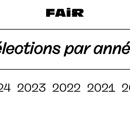
lections par ann
24
2023
2022
2021
2