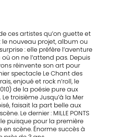
de ces artistes qu’on guette et
le nouveau projet, album ou
urprise : elle préfère l’aventure
à où on ne l’attend pas. Depuis
yons réinvente son art pour
mier spectacle Le Chant des
is, enjoué et rock n’roll, le
10) de la poésie pure aux
. Le troisième Jusqu’à la Mer
isé, faisait la part belle aux
cène. Le dernier : MILLE PONTS
gle puisque pour la première
ise en scène. Énorme succès à
e près de 3 ans.