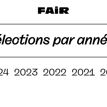
lections par ann
24
2023
2022
2021
2