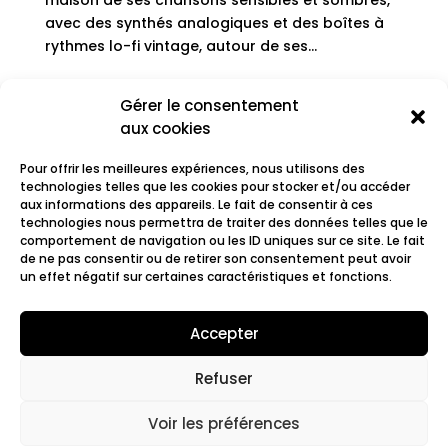
maison de ses chansons sensibles et sombres,
avec des synthés analogiques et des boîtes à
rythmes lo-fi vintage, autour de ses...
Gérer le consentement
Entrées suivantes »
aux cookies
Rechercher
Pour offrir les meilleures expériences, nous utilisons des
technologies telles que les cookies pour stocker et/ou accéder
Recent Posts
aux informations des appareils. Le fait de consentir à ces
technologies nous permettra de traiter des données telles que le
comportement de navigation ou les ID uniques sur ce site. Le fait
de ne pas consentir ou de retirer son consentement peut avoir
Recent Comments
un effet négatif sur certaines caractéristiques et fonctions.
Aucun commentaire à afficher.
Accepter
Refuser
© 2022 Fair.org.
Mentions légales. Cookies
policy
Voir les préférences