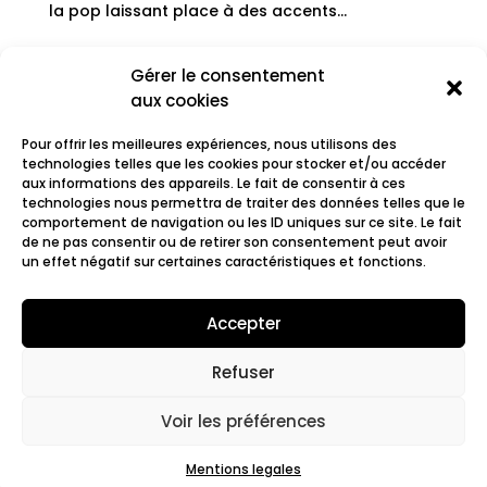
la pop laissant place à des accents...
Gérer le consentement
« Entrées précédentes
Entrées suivantes »
aux cookies
Rechercher
Pour offrir les meilleures expériences, nous utilisons des
technologies telles que les cookies pour stocker et/ou accéder
Recent Posts
aux informations des appareils. Le fait de consentir à ces
technologies nous permettra de traiter des données telles que le
comportement de navigation ou les ID uniques sur ce site. Le fait
de ne pas consentir ou de retirer son consentement peut avoir
Recent Comments
un effet négatif sur certaines caractéristiques et fonctions.
Aucun commentaire à afficher.
Accepter
Refuser
© 2022 Fair.org.
Mentions légales. Cookies
policy
Voir les préférences
Mentions legales