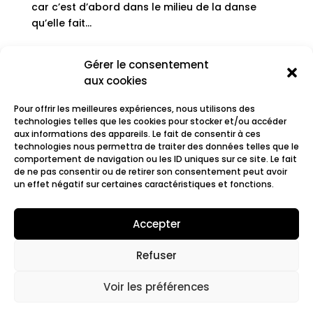
car c’est d’abord dans le milieu de la danse
qu’elle fait...
Gérer le consentement
« Entrées précédentes
Entrées suivantes »
aux cookies
Rechercher
Pour offrir les meilleures expériences, nous utilisons des
technologies telles que les cookies pour stocker et/ou accéder
Recent Posts
aux informations des appareils. Le fait de consentir à ces
technologies nous permettra de traiter des données telles que le
comportement de navigation ou les ID uniques sur ce site. Le fait
de ne pas consentir ou de retirer son consentement peut avoir
Recent Comments
un effet négatif sur certaines caractéristiques et fonctions.
Aucun commentaire à afficher.
Accepter
Refuser
© 2022 Fair.org.
Mentions légales. Cookies
policy
Voir les préférences