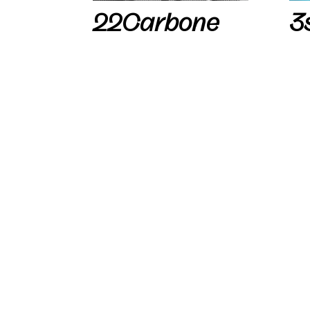
22Carbone
3